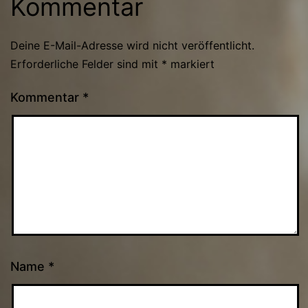
Kommentar
Deine E-Mail-Adresse wird nicht veröffentlicht.
Erforderliche Felder sind mit
*
markiert
Kommentar
*
Name
*