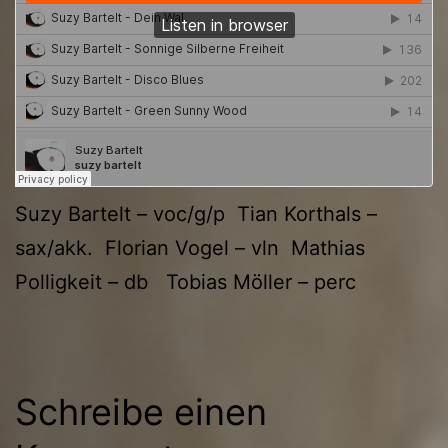
Suzy Bartelt – voc/g/p Tian Korthals –
sax/akk. Florian Vogel – vln Mathias
Polligkeit – db Tobias Möller – perc
Schreibe einen