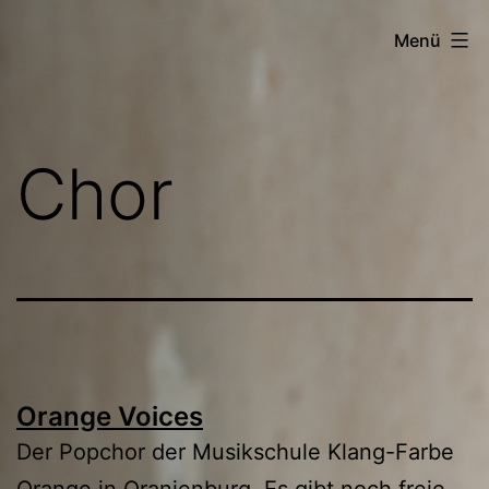
Zum
Menü
Inhalt
springen
Chor
Orange Voices
Der Popchor der Musikschule Klang-Farbe
Orange in Oranienburg. Es gibt noch freie