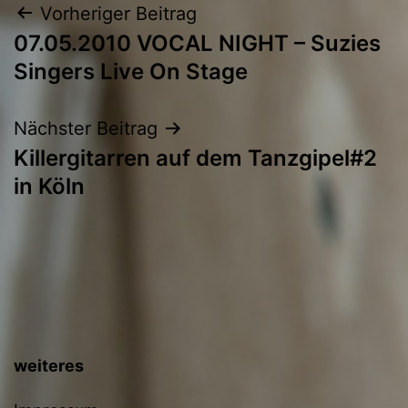
Beitragsnavigation
Vorheriger Beitrag
07.05.2010 VOCAL NIGHT – Suzies
Singers Live On Stage
Nächster Beitrag
Killergitarren auf dem Tanzgipel#2
in Köln
weiteres