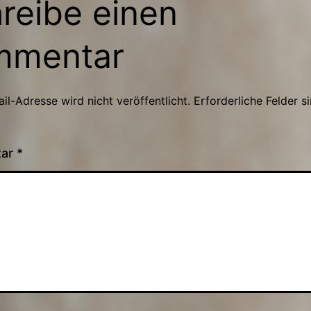
reibe einen
mmentar
il-Adresse wird nicht veröffentlicht.
Erforderliche Felder s
tar
*