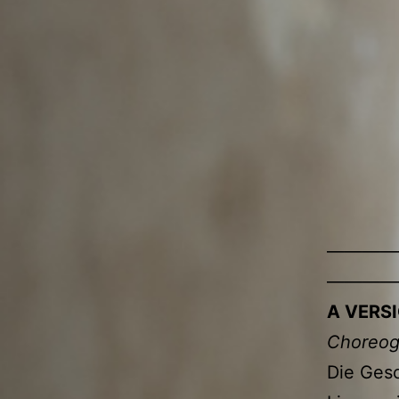
————
————
A VERS
Choreog
Die Ges