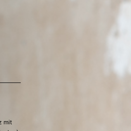
————
z mit