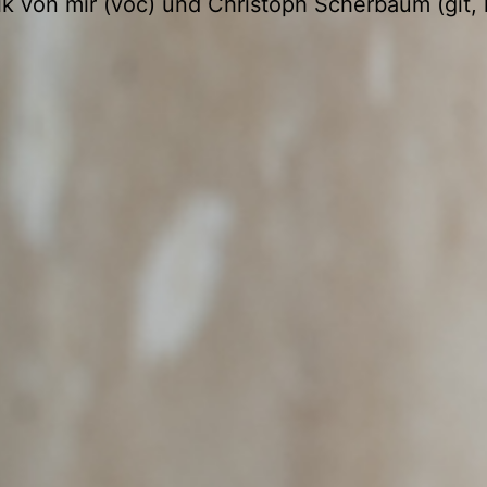
k von mir (voc) und Christoph Scherbaum (git, 