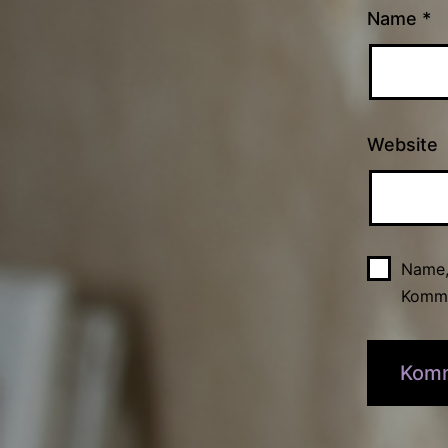
Name
*
Website
Name,
Komme