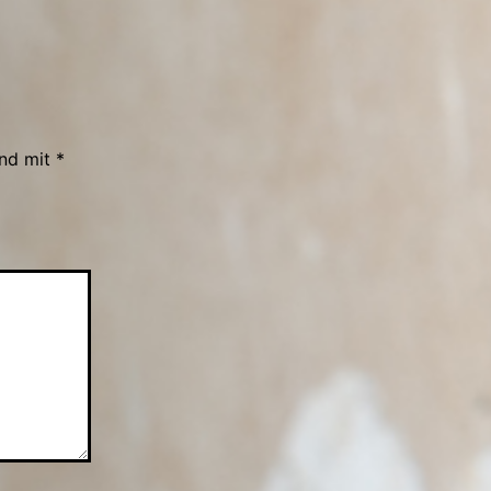
ind mit
*