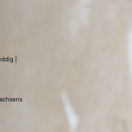
ddig |
Sachsens