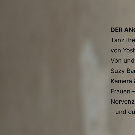
DER AN
TanzThe
von Yos
Von und 
Suzy Bar
Kamera 
Frauen 
Nervenz
– und du